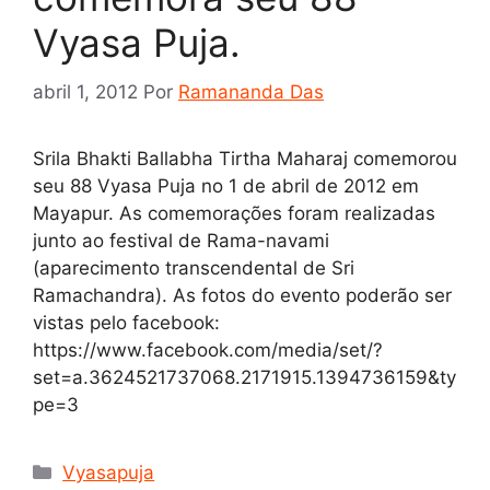
Vyasa Puja.
abril 1, 2012
Por
Ramananda Das
Srila Bhakti Ballabha Tirtha Maharaj comemorou
seu 88 Vyasa Puja no 1 de abril de 2012 em
Mayapur. As comemorações foram realizadas
junto ao festival de Rama-navami
(aparecimento transcendental de Sri
Ramachandra). As fotos do evento poderão ser
vistas pelo facebook:
https://www.facebook.com/media/set/?
set=a.3624521737068.2171915.1394736159&ty
pe=3
Categorias
Vyasapuja