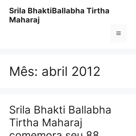
Pular
Srila BhaktiBallabha Tirtha
para
Maharaj
o
conteúdo
Menu
Mês:
abril 2012
Srila Bhakti Ballabha
Tirtha Maharaj
comemora seu 88