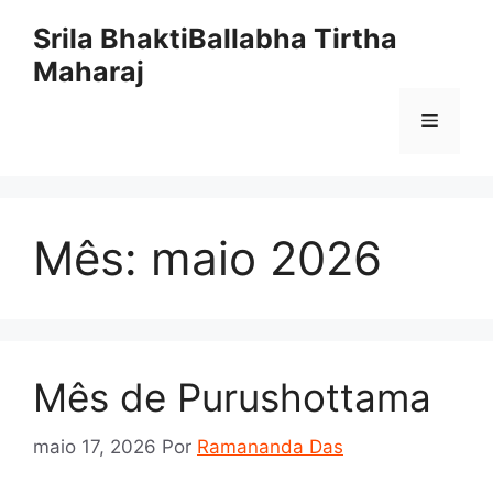
Pular
Srila BhaktiBallabha Tirtha
para
Maharaj
o
conteúdo
Menu
Mês:
maio 2026
Mês de Purushottama
maio 17, 2026
Por
Ramananda Das