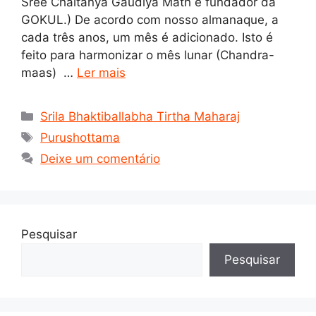
Sree Chaitanya Gaudiya Math e fundador da
GOKUL.) De acordo com nosso almanaque, a
cada três anos, um mês é adicionado. Isto é
feito para harmonizar o mês lunar (Chandra-
maas) …
Ler mais
Categorias
Srila Bhaktiballabha Tirtha Maharaj
Tags
Purushottama
Deixe um comentário
Pesquisar
Pesquisar