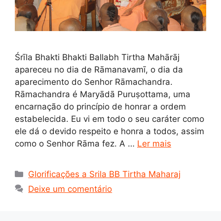
Śrīla Bhakti Bhakti Ballabh Tirtha Mahārāj
apareceu no dia de Rāmanavamī, o dia da
aparecimento do Senhor Rāmachandra.
Rāmachandra é Maryādā Puruṣottama, uma
encarnação do princípio de honrar a ordem
estabelecida. Eu vi em todo o seu caráter como
ele dá o devido respeito e honra a todos, assim
como o Senhor Rāma fez. A …
Ler mais
Categorias
Glorificações a Srila BB Tirtha Maharaj
Deixe um comentário