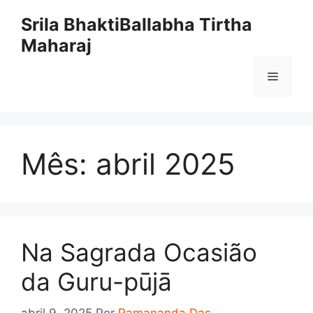
Pular
Srila BhaktiBallabha Tirtha
para
Maharaj
o
conteúdo
Menu
Mês:
abril 2025
Na Sagrada Ocasião
da Guru-pūjā
abril 9, 2025
Por
Ramananda Das