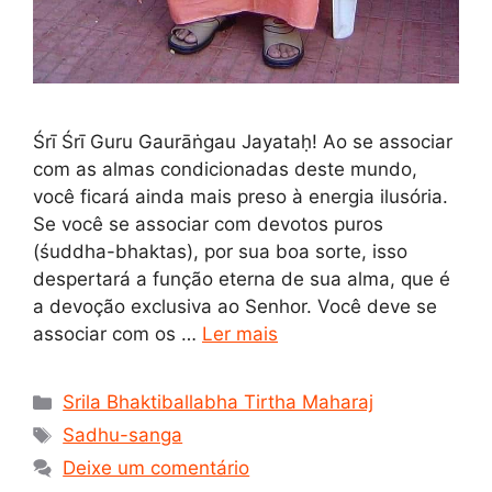
Śrī Śrī Guru Gaurāṅgau Jayataḥ! Ao se associar
com as almas condicionadas deste mundo,
você ficará ainda mais preso à energia ilusória.
Se você se associar com devotos puros
(śuddha-bhaktas), por sua boa sorte, isso
despertará a função eterna de sua alma, que é
a devoção exclusiva ao Senhor. Você deve se
associar com os …
Ler mais
Categorias
Srila Bhaktiballabha Tirtha Maharaj
Tags
Sadhu-sanga
Deixe um comentário