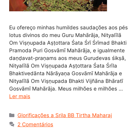
Eu ofereço minhas humildes saudações aos pés
lotus divinos do meu Guru Mahārāja, Nityalīlā
Om Viṣṇupada Aṣṭottara Śata Śrī Śrīmad Bhakti
Pramoda Puri Gosvāmī Mahārāja, e igualmente
daṇḍavat-praṇams aos meus Gurudevas śikṣā,
Nityalīlā Om Viṣṇupada Aṣṭottara Śata Śrīla
Bhaktivedānta Nārāyaṇa Gosvāmī Mahārāja e
Nityalīlā Om Viṣṇupada Bhakti Vijñāna Bhāratī
Gosvāmī Mahārāja. Meus milhões e milhões …
Ler mais
Categorias
Glorificações a Srila BB Tirtha Maharaj
2 Comentários