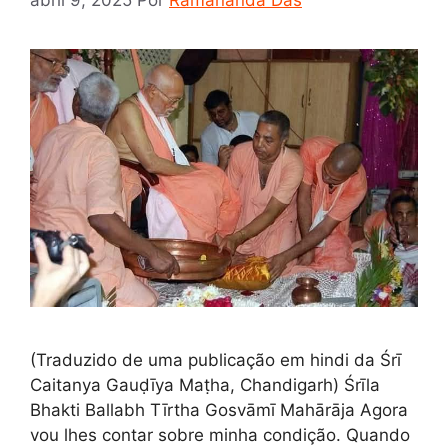
(Traduzido de uma publicação em hindi da Śrī
Caitanya Gauḍīya Maṭha, Chandigarh) Śrīla
Bhakti Ballabh Tīrtha Gosvāmī Mahārāja Agora
vou lhes contar sobre minha condição. Quando